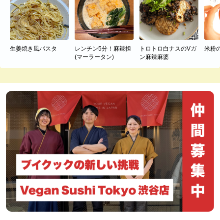
生姜焼き風パスタ
レンチン5分！麻辣担
トロトロ白ナスのVガ
米粉
(マーラータン)
ン麻辣麻婆