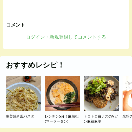
コメント
ログイン・新規登録してコメントする
おすすめレシピ！
生姜焼き風パスタ
レンチン5分！麻辣担
トロトロ白ナスのVガ
米粉
(マーラータン)
ン麻辣麻婆