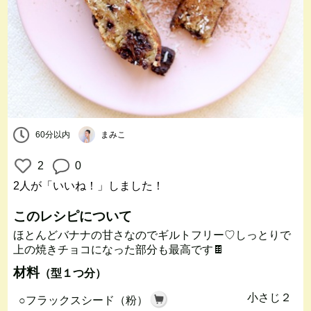
60分以内
まみこ
2
0
2人
が「いいね！」しました！
このレシピについて
ほとんどバナナの甘さなのでギルトフリー♡しっとりで
上の焼きチョコになった部分も最高です🍫
材料
（型１つ分）
小さじ２
○フラックスシード（粉）