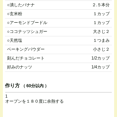
○潰したバナナ
２.５本分
○玄米粉
１カップ
○アーモンドプードル
１カップ
○ココナッツシュガー
大さじ２
○天然塩
１つまみ
ベーキングパウダー
小さじ２
刻んだチョコレート
1/2カップ
好みのナッツ
1/4カップ
作り方
（ 60分以内 ）
1
オーブンを１８０度に余熱する