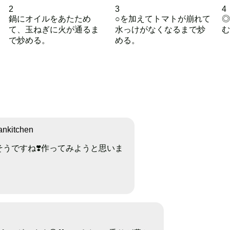
2
3
4
鍋にオイルをあたため
○を加えてトマトが崩れて
◎
て、玉ねぎに火が通るま
水っけがなくなるまで炒
む
で炒める。
める。
nkitchen
うですね❣️作ってみようと思いま