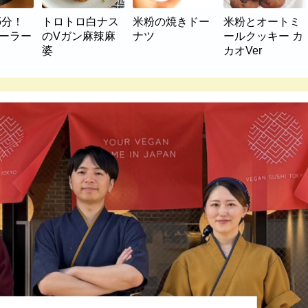
5分！
トロトロ白ナス
米粉の焼きドー
米粉とオートミ
マーラー
のVガン麻辣麻
ナツ
ールクッキー カ
婆
カオVer