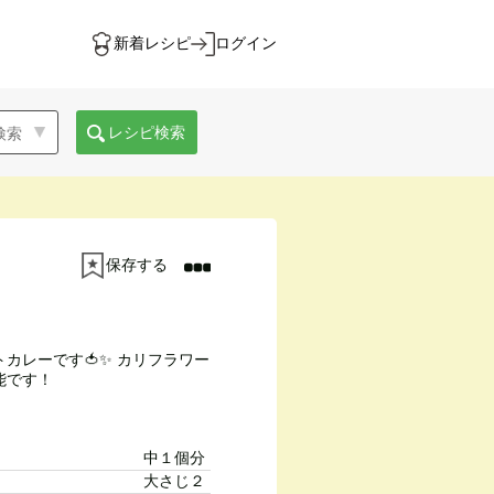
新着レシピ
ログイン
レシピ検索
保存する
カレーです🍅✨ カリフラワー
能です！
中１個分
大さじ２