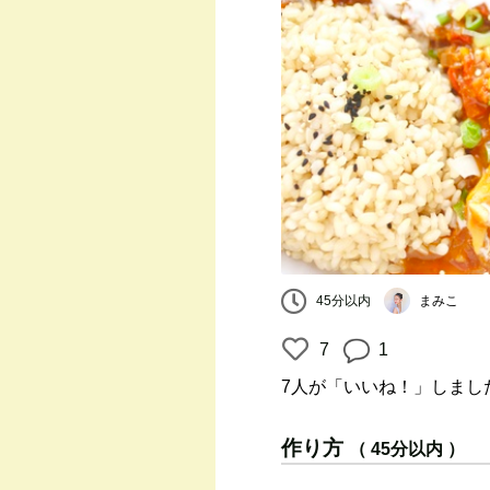
まみこ
45分以内
7
1
7人
が「いいね！」しまし
作り方
（ 45分以内 ）