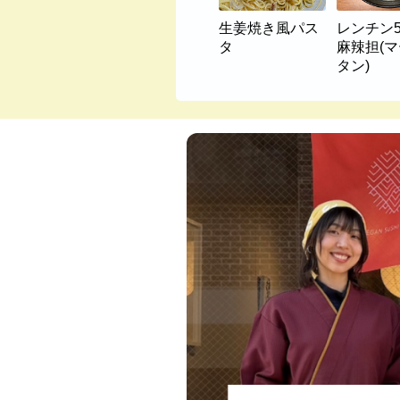
生姜焼き風パス
レンチン
タ
麻辣担(
タン)