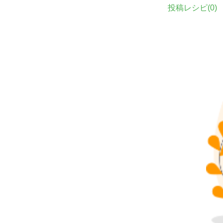
投稿レシピ(
0
)