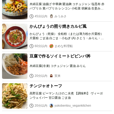
木綿豆腐 油揚げ 中華麹 醤油麹 コチュジャン 塩昆布 赤
パプリカ 黄パプリカ レンコン 小松菜 胡麻油 生姜みじ
ん切り 塩胡椒
45分以内
みうみさ
かんぴょうの照り焼きカルビ風
かんぴょう（乾燥） 全粒粉（または薄力粉か片栗粉）
片栗粉 ごま油 白ごま・小ねぎ (A) さとう・みりん・醤
油・水 酢・豆板醤 片栗粉 おろしにんに
60分以内
まめな料理帖
く・おろし生姜
豆腐で作るソイミートビビンバ丼
木綿豆腐(冷凍) コチュジャン 醤油 みりん
20分以内
実来
チンジャオトーフ
高野豆腐 ピーマン たけのこ水煮 【調味料】 ヴィーガ
ンウェイパー 甘口醤油 ごま油
20分以内
yukobentou_vegankitchen