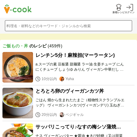
新着レシピ
ログイン
料理名・材料などのキーワード・ジャンルから検索
ご飯もの・丼
のレシピ
(459件)
レンチン5分！麻辣担(マーラータン)
a.スープの素 豆板醤 甜麺醤 ラー油 生姜チューブ にん
にくチューブ しょうゆ みりん ヴィーガン中華だし お
湯 b.具材 乾燥春雨 エリンギ/しいたけ えのき 厚揚げ
10分以内
Yuha
チンゲンサイなど葉物 c.豆乳
とろとろ卵のヴィーガンカツ丼
ごはん 畑から生まれたたまご（植物性スクランブルエ
ッグ） ヴィーガントンカツ(ヴィーガンデリ) 玉ねぎ
(中) ★水 ★醤油 ★みりん ★料理酒 ★きび砂糖 ★和風
20分以内
ベジギャル
だし 三つ葉など
サッパリこってり♪なすの梅シソ蒲焼き
丼
ナス ヴィーガンバター ★醤油 ★きび砂糖（又は甜菜