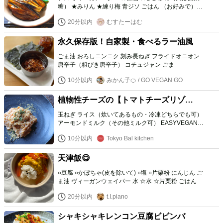
糖） ★みりん ★練り梅 青ジソ ごはん （お好みで）七
味唐辛子
20分以内
むすたーはむ
永久保存版！自家製・食べるラー油風
ごま油 おろしニンニク 刻み長ねぎ フライドオニオン
唐辛子（粗びき唐辛子） コチュジャン ごま
10分以内
みかん子🍊 / GO VEGAN GO
植物性チーズの【トマトチーズリゾッ
ト】
玉ねぎ ライス（炊いてあるもの・冷凍どちらでも可）
アーモンドミルク（その他ミルク可） EASYVEGANの
「チーズパルメザンチーズ風」味 トマトソース（ケチ
10分以内
Tokyo Bal kitchen
ャップでも可） オリーブオイル 白ワイン 黒胡椒（仕
上げ用） パセリ（仕上げ用）
天津飯😋
○豆腐 ○かぼちゃ(皮を除いて) ○塩 ○片栗粉 にんじん ご
ま油 ヴィーガンウェイパー 水 ☆水 ☆片栗粉 ごはん
20分以内
t.I.piano
シャキシャキレンコン豆腐ビビンバ