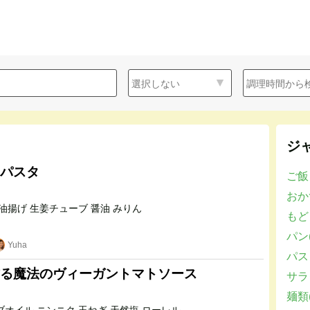
ジ
パスタ
ご飯
おかず
パスタ 玉ねぎ 油揚げ 生姜チューブ 醤油 みりん
もど
パン(
Yuha
パスタ
る魔法のヴィーガントマトソース
サラダ
麺類(