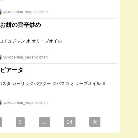
yukobentou_vegankitchen
お餅の旨辛炒め
ちくわぶ 角餅 コチュジャン 水 オリーブオイル
yukobentou_vegankitchen
ビアータ
yukobentou_vegankitchen
次
3
…
24