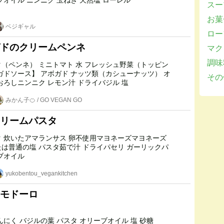
トマト オリーブオイル ニンニク 玉ねぎ 天然塩 ローレル
スー
お菓子
ベジギャル
ロー
ドのクリームペンネ
マクロ
調味
 水 フレッシュ野菜（トッピン
その他
リーブオイル おろしニンニク レモン汁 ドライバジル 塩
みかん子🍊 / GO VEGAN GO
リームパスタ
ネーズ
汁 ドライパセリ ガーリックパ
リーブオイル
yukobentou_vegankitchen
モドーロ
プチトマト にんにく バジルの葉 パスタ オリーブオイル 塩 砂糖