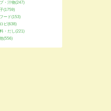
プ・汁物(247)
(1759)
フード(153)
ビ(638)
料・だし(221)
(556)