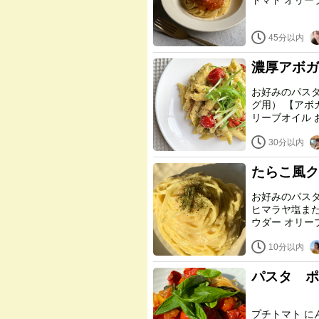
45分以内
濃厚アボガ
お好みのパスタ（ペンネ） ミニトマト
グ用） 【アボガドソース】 アボガド ナッツ類（カシューナッツ） オ
30分以内
たらこ風ク
お好みのパスタ 炊いたアマランサス 卵不使用マヨネーズマヨ
ヒマラヤ塩または普通の塩 パスタ茹で
ウダー オ
10分以内
パスタ ポ