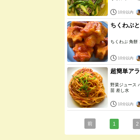
10分以内
ちくわぶと
10分以内
超簡単アラ
野菜ジュース パスタ ガーリックパウダー タバスコ オリーブオイル 豆
苗 差し水
10分以内
前
1
2