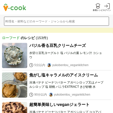
新着レシピ
ログイン
料理名・材料などのキーワード・ジャンルから検索
ローフード
のレシピ
(153件)
バジル香る豆乳クリームチーズ
水切り豆乳ヨーグルト 塩 バジルの葉 レモン汁 コショ
ウ
5分以内
yukobentou_vegankitchen
焦がし塩キャラメルのアイスクリーム
冷凍バナナ ピーナツバター アガベシロップ又はメープ
ルシロップ 塩 胡桃 バニラEXTRACT きび砂糖 水
90分以内
yukobentou_vegankitchen
超簡単美味しいveganジェラート
冷凍バナナ ピーナツバター アガベシロップ ココアパ