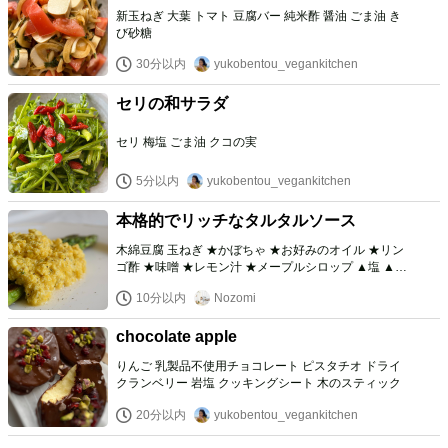
新玉ねぎ 大葉 トマト 豆腐バー 純米酢 醤油 ごま油 き
び砂糖
30分以内
yukobentou_vegankitchen
セリの和サラダ
セリ 梅塩 ごま油 クコの実
5分以内
yukobentou_vegankitchen
本格的でリッチなタルタルソース
木綿豆腐 玉ねぎ ★かぼちゃ ★お好みのオイル ★リン
ゴ酢 ★味噌 ★レモン汁 ★メープルシロップ ▲塩 ▲パ
セリ ▲醤油 胡椒
10分以内
Nozomi
chocolate apple
りんご 乳製品不使用チョコレート ピスタチオ ドライ
クランベリー 岩塩 クッキングシート 木のスティック
20分以内
yukobentou_vegankitchen