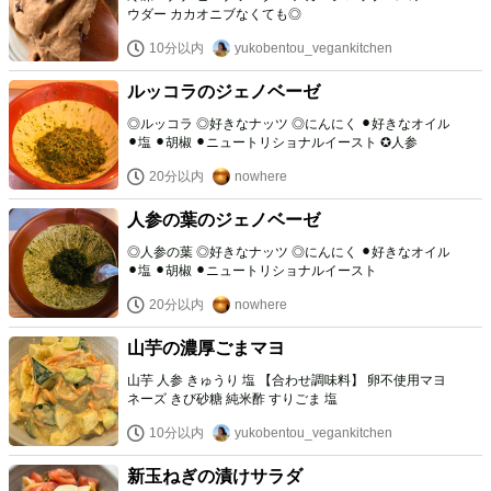
ウダー カカオニブなくても◎
10分以内
yukobentou_vegankitchen
ルッコラのジェノベーゼ
◎ルッコラ ◎好きなナッツ ◎にんにく ⚫︎好きなオイル
⚫︎塩 ⚫︎胡椒 ⚫︎ニュートリショナルイースト ✪人参
20分以内
nowhere
人参の葉のジェノベーゼ
◎人参の葉 ◎好きなナッツ ◎にんにく ⚫︎好きなオイル
⚫︎塩 ⚫︎胡椒 ⚫︎ニュートリショナルイースト
20分以内
nowhere
山芋の濃厚ごまマヨ
山芋 人参 きゅうり 塩 【合わせ調味料】 卵不使用マヨ
ネーズ きび砂糖 純米酢 すりごま 塩
10分以内
yukobentou_vegankitchen
新玉ねぎの漬けサラダ