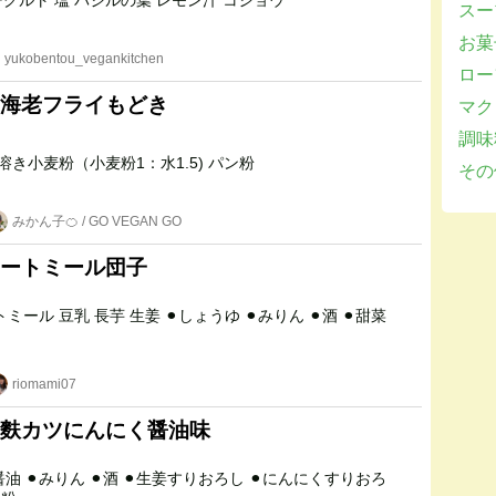
水切り豆乳ヨーグルト 塩 バジルの葉 レモン汁 コショウ
スー
お菓子
yukobentou_vegankitchen
ロー
海老フライもどき
マクロ
調味
にんじん 塩 水溶き小麦粉（小麦粉1：水1.5) パン粉
その他
みかん子🍊 / GO VEGAN GO
ートミール団子
riomami07
麩カツにんにく醤油味