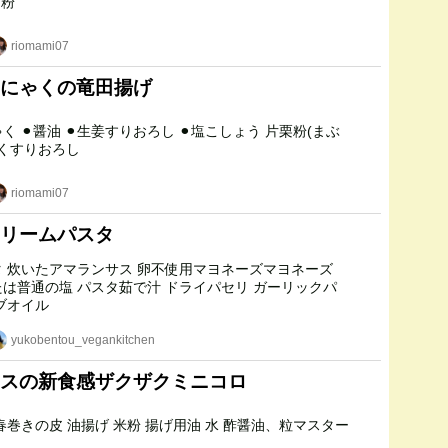
 パン粉
riomami07
にゃくの竜田揚げ
 片栗粉(まぶ
にんにくすりおろし
riomami07
リームパスタ
ネーズ
汁 ドライパセリ ガーリックパ
リーブオイル
yukobentou_vegankitchen
スの新食感ザクザクミニコロ