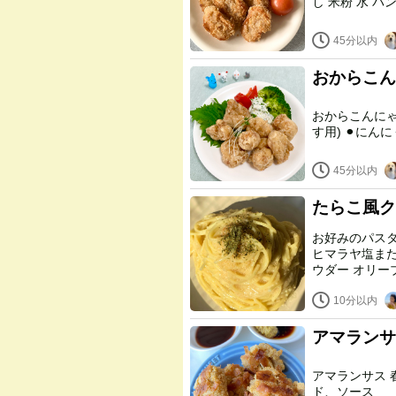
し 米粉 水
45分以内
おからこん
おからこんにゃく ⚫︎醤油 ⚫︎生姜すりおろし ⚫︎塩こしょう
す用) ⚫︎
45分以内
たらこ風ク
お好みのパスタ 炊いたアマランサス 卵不使用マヨネーズマヨ
ヒマラヤ塩または普通の塩 パスタ茹で
ウダー オ
10分以内
アマランサ
アマランサス 春巻きの皮 油揚げ 米粉 揚げ用油 水 酢醤油、粒マスター
ド、ソース