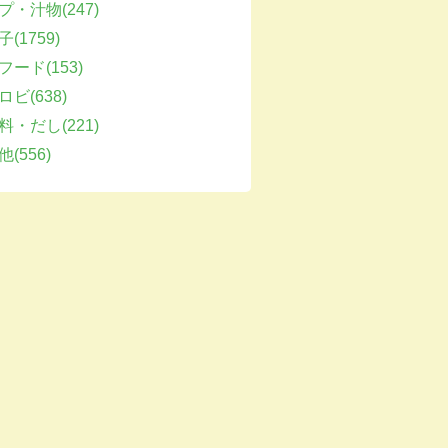
プ・汁物(247)
(1759)
フード(153)
ビ(638)
料・だし(221)
(556)