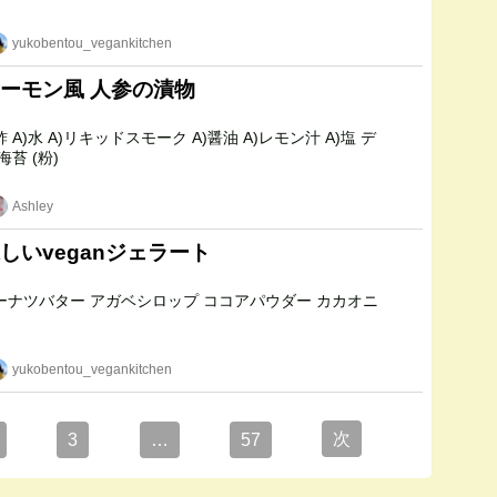
yukobentou_vegankitchen
ーモン風 人参の漬物
ィル ケッパー 海苔 (粉)
Ashley
しいveganジェラート
yukobentou_vegankitchen
次
3
…
57