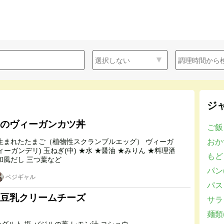
ジ
のヴィーガンカツ丼
ご飯
おかず
中) ★水 ★醤油 ★みりん ★料理酒
もど
★きび砂糖 ★和風だし 三つ葉など
パン(
ベジギャル
パスタ
豆乳クリームチーズ
サラダ
麺類(