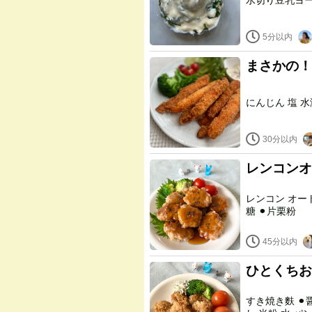
5分以内
まさかの！
30分以内
レンコンオ
レンコン オートミール 豆乳 長芋 生姜 ⚫︎しょうゆ ⚫︎みりん ⚫︎酒 ⚫︎甜菜
糖 ⚫︎片栗粉
45分以内
ひとくちお
すき焼き麩 ⚫︎醤油 ⚫︎みりん ⚫︎酒 ⚫︎生姜すりおろし ⚫︎にんにくすりおろ