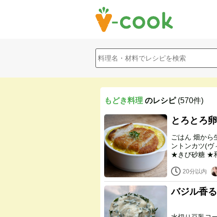
もどき料理
のレシピ
(570件)
とろとろ卵
ごはん 畑から生まれたたまご（植物性スクランブルエッグ） ヴィーガ
ントンカツ(ヴィーガンデリ) 玉ねぎ(
20分以内
バジル香る