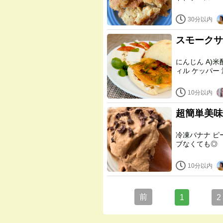
30分以内
スモークサ
にんじん A)米酢 A)水 A)リキッドスモーク A)醤油 A)レモン汁 A)塩 デ
10分以内
超簡単美味
冷凍バナナ ピーナツバター アガベシロップ ココアパウダー カカオニ
ブなくても◎
10分以内
前
1
2