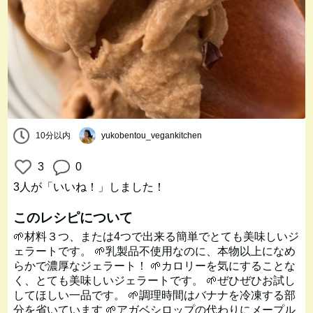
10分以内
yukobentou_vegankitchen
3
0
3人
が「いいね！」しました！
このレシピについて
🌱材料３つ、または4つで出来る簡単でとても美味しいジ
ェラートです。 🌱乳製品不使用なのに、本物以上になめ
らかで濃厚なジェラート！ 🌱カロリーを気にすることな
く、とても美味しいジェラートです。 🌱ぜひぜひお試し
してほしい一品です。 🌱調理時間はバナナを冷凍する部
分を省いています 🌱アガベシロップの代わりにメープル