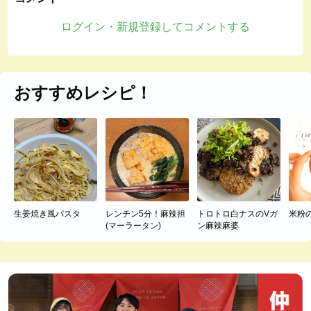
ログイン・新規登録してコメントする
おすすめレシピ！
生姜焼き風パスタ
レンチン5分！麻辣担
トロトロ白ナスのVガ
米粉
(マーラータン)
ン麻辣麻婆