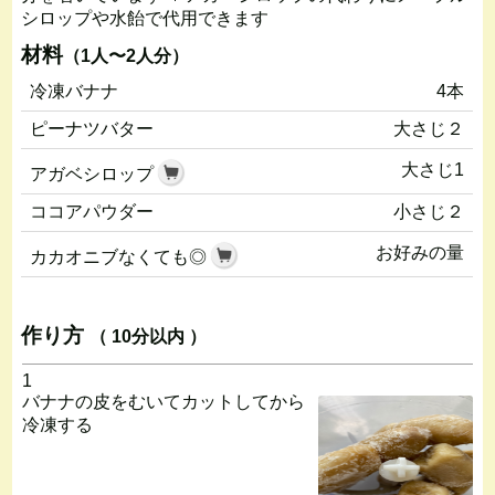
シロップや水飴で代用できます
材料
（1人〜2人分）
冷凍バナナ
4本
ピーナツバター
大さじ２
大さじ1
アガベシロップ
ココアパウダー
小さじ２
お好みの量
カカオニブなくても◎
作り方
（ 10分以内 ）
1
バナナの皮をむいてカットしてから
冷凍する