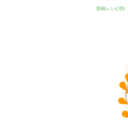
投稿レシピ(
0
)