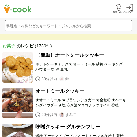
新着レシピ
ログイン
料理名・材料などのキーワード・ジャンルから検索
お菓子
のレシピ
(1759件)
【簡単】オートミールクッキー
ホットケーキミックス オートミール 砂糖 ベーキング
パウダー 塩 油 豆乳
30分以内
鈴
オートミールクッキー
★オートミール ★ブラウンシュガー ★全粒粉 ★ベーキ
ングパウダー ★塩 ◎米油orココナッツオイル ◎植物性
ミルク ◎バニラエッセンス 好みのナッツ ❤︎ココアパウ
20分以内
まみこ
ダー ❤︎ココナッツオイルor米油 ❤︎植物性ミルク（温め
たもの） ❤︎砂糖 ❤︎バニラエッセンス
味噌クッキー グルテンフリー
米粉 アーモンドプードル オートミール きな粉 片栗粉