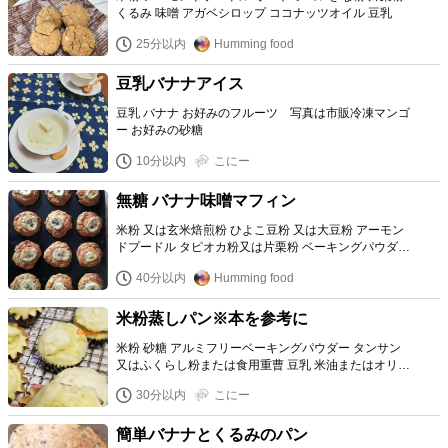
くるみ 味噌 アガベシロップ ココナッツオイル 豆乳
25分以内
Humming food
豆乳バナナアイス
豆乳 バナナ お好みのフルーツ 写真は市販冷凍マンゴ
ー お好みの砂糖
10分以内
こにー
無糖 バナナ味噌マフィン
米粉 又は玄米焙煎粉 ひよこ豆粉 又は大豆粉 アーモン
ドプードル タピオカ粉又は片栗粉 ベーキングパウダー
重曹 ＊バナナ ＊豆乳ヨーグルト ＊ココナッツオイル
40分以内
Humming food
＊味噌 ＊レモン果汁 バナナ くるみ、アーモンド レー
ズン
米粉蒸しパン※本を参考に
米粉 砂糖 アルミフリーベーキングパウダー タンサン
又はふくらし粉または食用重曹 豆乳 米油またはオリー
ブ油 お好みの味 ココアなど
30分以内
こにー
簡単バナナとくるみのパン