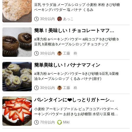
豆乳 サラダ油 メープルシロップ 小麦粉 米粉 きび砂糖
ベーキングパウダー 塩 バナナ くるみ
30分以内
あっこ
簡単！美味しい！チョコレートマフィ
ン！
a薄力粉 aベーキングパウダー a純ココア bきび砂糖 b
豆乳 b菜種油 bメープルシロップ チョコチップ
30分以内
工藤 柊
簡単美味しい！バナナマフィン
a薄力粉 aベーキングパウダー bきび砂糖 b豆乳 b菜種
油 bメープルシロップ くるみ バナナ(崩す)
30分以内
工藤 柊
バレンタインに❤️しっとりガトーショ
コラ
小麦粉 アーモンドプードル ピュアココアパウダー ベ
ーキングパウダー お好きなお砂糖類 水切り豆腐 植物
性ミルク 植物性オイル
70分以内
Miki