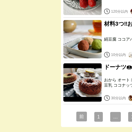
120分以内
材料3つ‼
10分以内
ドーナツ
おから オートミール粉 カカオパウダー 甘味料 塩 ベーキングパウダー
30分以内
前
1
…