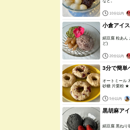
など。
10分以内
小倉アイス
絹豆腐 粒あん お好きな甘味料(キビ砂糖、黒糖、メープルシロップな
ど)
20分以内
3分で簡単
オートミール 木綿豆腐水気を絞ったあと ベーキングパウダー 塩 きび
5分以内
黒胡麻アイ