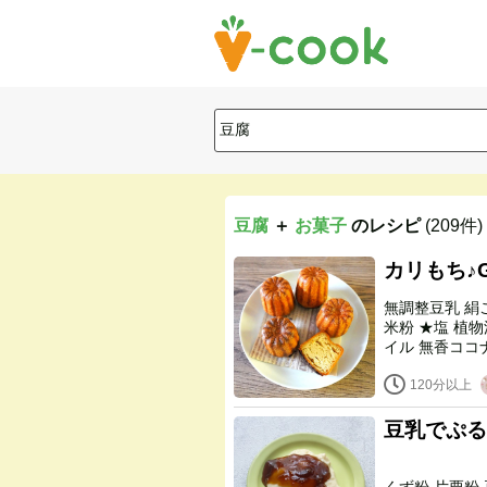
豆腐
＋
お菓子
のレシピ
(209件)
カリもち♪
無調整豆乳 絹ごし豆腐（水切りしない） ★てんさい糖(又はきび砂糖)
米粉 ★塩 植物油（太白胡麻油など） ラム酒（ラムダーク） バニラオ
イル 無香ココナッツオイル ★メープルシロップ（又はアガベシロッ
プ）
120分以上
豆乳でぷる