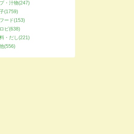
プ・汁物(247)
(1759)
フード(153)
ビ(638)
料・だし(221)
(556)