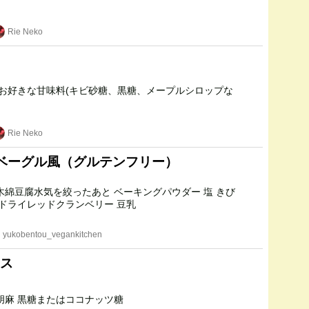
Rie Neko
Rie Neko
ベーグル風（グルテンフリー）
砂糖 片栗粉 ★ドライレッドクランベリー 豆乳
yukobentou_vegankitchen
ス
絹豆腐 黒ねり胡麻 黒糖またはココナッツ糖