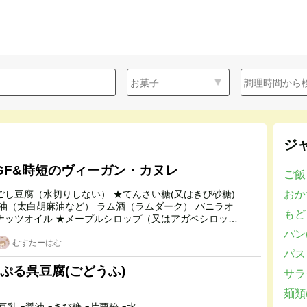
ジ
GF&時短のヴィーガン・カヌレ
ご飯
おかず
もど
パン(
むすたーはむ
パスタ
ぷる呉豆腐(ごどうふ)
サラダ
麺類(