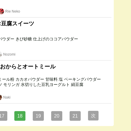
Rie Neko
︎お豆腐スイーツ
絹豆腐 ココアパウダー きび砂糖 仕上げのココアパウダー
Nozomi
おからとオートミール
豆乳 ココナッツ モリンガ 水切りした豆乳ヨーグルト 絹豆腐
Naki
次
17
18
19
20
21