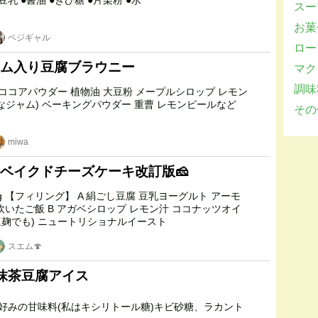
くず粉 片栗粉 豆乳 ●醤油 ●きび糖 ●片栗粉 ●水
スー
お菓子
ベジギャル
ロー
ム入り豆腐ブラウニー
マクロ
調味
ダー 重曹 レモンピールなど
その他
miwa
ベイクドチーズケーキ改訂版🧀
ル 塩 白味噌(塩麹でも) ニュートリショナルイースト
スエム🍄
抹茶豆腐アイス