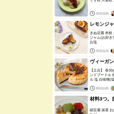
20分以内
レモンジャ
きぬ豆腐 米粉 ココアパウダー 植物油 大豆粉 メープルシロップ レモン
ジャム(お好きなジャム) ベーキングパウ
お塩
45分以内
ヴィーガン
【土台】 各30g 【フィリング】 A 絹ごし豆腐 豆乳ヨーグルト アーモ
ンドプードル 炊いたご飯 B アガベシロップ レモン汁 ココナッツオイ
60分以内
材料3つ。
絹豆腐 抹茶 お好みの甘味料(私はキシリトール糖)キビ砂糖、ラカント