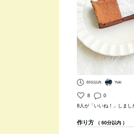
60分以内
Yuki
8
0
8人
が「いいね！」しまし
作り方
（ 60分以内 ）