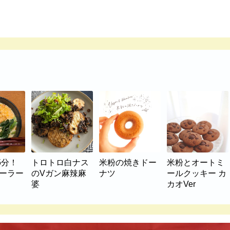
5分！
トロトロ白ナス
米粉の焼きドー
米粉とオートミ
マーラー
のVガン麻辣麻
ナツ
ールクッキー カ
婆
カオVer