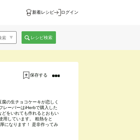
新着レシピ
ログイン
レシピ検索
保存する
豆腐の生チョコケーキが恋しく
レーバーはiHerbで購入した
などをいれても作れるとおもい
使用しています。 粗熱をと
厚になります！ 是非作ってみ