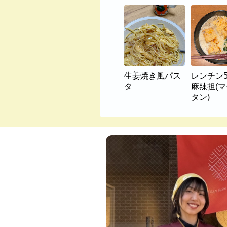
生姜焼き風パス
レンチン
タ
麻辣担(
タン)