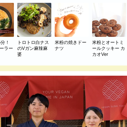
5分！
トロトロ白ナス
米粉の焼きドー
米粉とオートミ
マーラー
のVガン麻辣麻
ナツ
ールクッキー カ
婆
カオVer