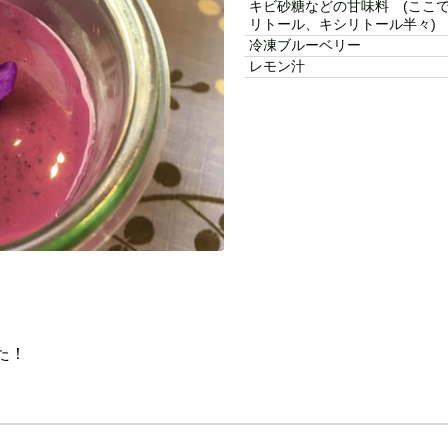
キビ砂糖などの甘味料 (ここ
リトール、キシリトール半々)
冷凍ブルーベリー
レモン汁
た！