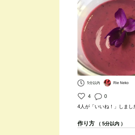
5分以内
Rie Neko
4
0
4人
が「いいね！」しまし
作り方
（ 5分以内 ）