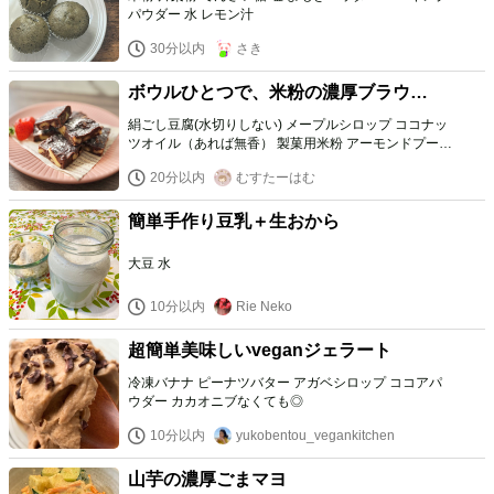
パウダー 水 レモン汁
30分以内
さき
ボウルひとつで、米粉の濃厚ブラウニ
ー
絹ごし豆腐(水切りしない) メープルシロップ ココナッ
ツオイル（あれば無香） 製菓用米粉 アーモンドプード
ル ココアパウダー ラム酒（あれば） クルミ
20分以内
むすたーはむ
簡単手作り豆乳＋生おから
大豆 水
10分以内
Rie Neko
超簡単美味しいveganジェラート
冷凍バナナ ピーナツバター アガベシロップ ココアパ
ウダー カカオニブなくても◎
10分以内
yukobentou_vegankitchen
山芋の濃厚ごまマヨ