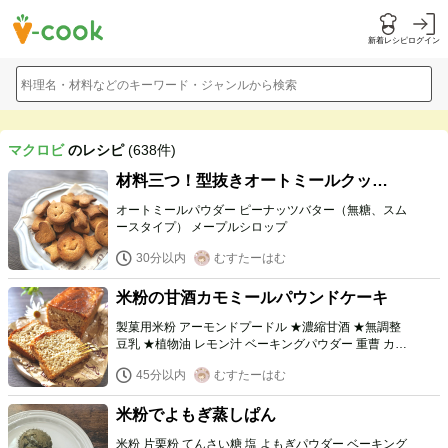
新着レシピ
ログイン
料理名・材料などのキーワード・ジャンルから検索
マクロビ
のレシピ
(638件)
材料三つ！型抜きオートミールクッキ
ー
オートミールパウダー ピーナッツバター（無糖、スム
ースタイプ） メープルシロップ
30分以内
むすたーはむ
米粉の甘酒カモミールパウンドケーキ
製菓用米粉 アーモンドプードル ★濃縮甘酒 ★無調整
豆乳 ★植物油 レモン汁 ベーキングパウダー 重曹 カモ
ミールティーバッグ ◾️シロップ メープルシロップ ブラ
45分以内
むすたーはむ
ンデー
米粉でよもぎ蒸しぱん
米粉 片栗粉 てんさい糖 塩 よもぎパウダー ベーキング