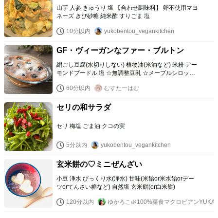
山芋 人参 きゅうり 塩 【合わせ調味料】 卵不使用マヨ
ネーズ きび砂糖 純米酢 すりごま 塩
10分以内
yukobentou_vegankitchen
GF・ヴィーガンなファー・ブルトン
絹ごし豆腐(水切りしない) 植物油(米油など) 米粉 アー
モンドプードル 塩 ☆無調整豆乳 ☆メープルシロップ
(又はアガベシロップ) ☆バニラエクストラクト(又はバ
60分以内
むすたーはむ
ニラオイル少々) ドライプルーン 仕上げ用粉糖
セリの和サラダ
セリ 梅塩 ごま油 クコの実
5分以内
yukobentou_vegankitchen
玄米餅の♡ミニぜんざい
小豆 浄水 びっくり水(浄水) 甘味(米飴or米水飴orデー
ツorてんさい糖など) 自然塩 玄米餅(or白米餅)
120分以内
ゆかろこ🌿100%菜食マクロビアンYUKA