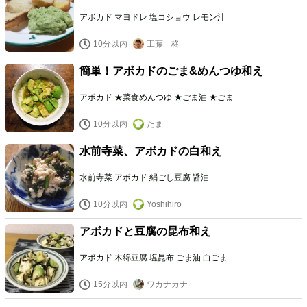
アボカド マヨドレ 塩コショウ レモン汁
10分以内
工藤 柊
簡単！アボカドのごま&めんつゆ和え
アボカド ★菜食めんつゆ ★ごま油 ★ごま
10分以内
たま
水前寺菜、アボカドの白和え
水前寺菜 アボカド 絹ごし豆腐 醤油
10分以内
Yoshihiro
アボカドと豆腐の昆布和え
アボカド 木綿豆腐 塩昆布 ごま油 白ごま
15分以内
ワカナカナ