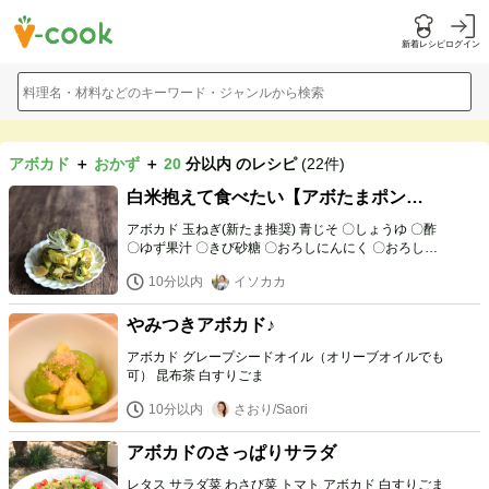
新着レシピ
ログイン
料理名・材料などのキーワード・ジャンルから検索
アボカド
＋
おかず
＋
20
分以内
のレシピ
(22件)
白米抱えて食べたい【アボたまポン
酢】
アボカド 玉ねぎ(新たま推奨) 青じそ 〇しょうゆ 〇酢
〇ゆず果汁 〇きび砂糖 〇おろしにんにく 〇おろし生
姜 炒りごま
10分以内
イソカカ
やみつきアボカド♪
アボカド グレープシードオイル（オリーブオイルでも
可） 昆布茶 白すりごま
10分以内
さおり/Saori
アボカドのさっぱりサラダ
レタス サラダ菜 わさび菜 トマト アボカド 白すりごま