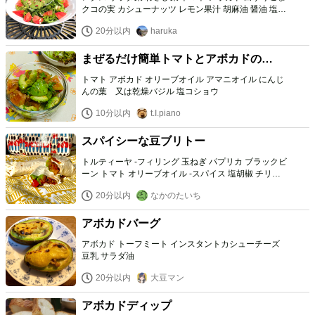
クコの実 カシューナッツ レモン果汁 胡麻油 醤油 塩胡
椒
20分以内
haruka
まぜるだけ簡単トマトとアボカドのマ
リネ
トマト アボカド オリーブオイル アマニオイル にんじ
んの葉 又は乾燥バジル 塩コショウ
10分以内
t.I.piano
スパイシーな豆ブリトー
トルティーヤ -フィリング 玉ねぎ パプリカ ブラックビ
ーン トマト オリーブオイル -スパイス 塩胡椒 チリペ
ッパー パプリカパウダー クミンパウダー -一緒に巻く
20分以内
なかのたいち
もの お好きなサラダ野菜 アボカド にんにく
アボカドバーグ
アボカド トーフミート インスタントカシューチーズ
豆乳 サラダ油
20分以内
大豆マン
アボカドディップ