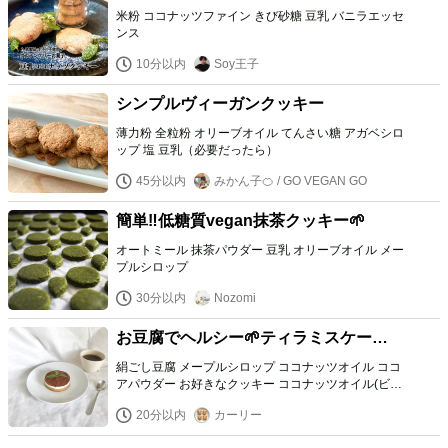
米粉 ココナッツファイン きび砂糖 豆乳 バニラエッセ
ンス
10分以内
Soy王子
シンプルヴィーガンクッキー
薄力粉 全粒粉 オリーブオイル てんさい糖 アガベシロ
ップ 塩 豆乳（必要だったら）
45分以内
みかん子🍊 / GO VEGAN GO
簡単‼︎低糖質vegan抹茶クッキー🌱
オートミール 抹茶パウダー 豆乳 オリーブオイル メー
プルシロップ
30分以内
Nozomi
お豆腐でヘルシー🌱ティラミスケーキ
☕️🧡
絹ごし豆腐 メープルシロップ ココナッツオイル ココ
アパウダー お好きなクッキー ココナッツオイル(ビス
ケット用) 豆乳
20分以内
カーリー