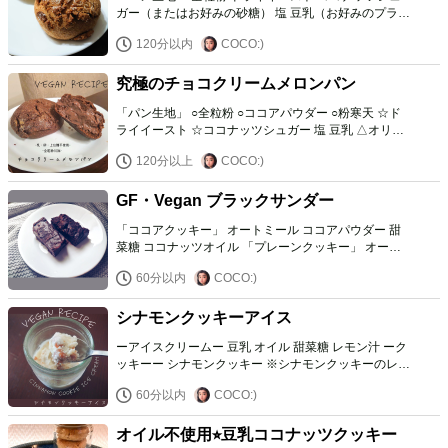
ガー（またはお好みの砂糖） 塩 豆乳（お好みのプラン
トミルク） オリーブオイル（またはお好みの加熱でき
120分以内
COCO:)
るオイル） ークッキー生地ー ☆オリーブオイル（お好
みの加熱できるオイル） ☆アガベシロップ ☆塩 全粒
究極のチョコクリームメロンパン
粉 ー仕上げー オーガニックシュガー
「パン生地」 ○全粒粉 ○ココアパウダー ○粉寒天 ☆ド
ライイースト ☆ココナッツシュガー 塩 豆乳 △オリー
ブオイル △インスタントコーヒー 「クッキー生地」 全
120分以上
COCO:)
粒粉 ココアパウダー ココナッツシュガー オリーブオ
イル 豆乳 「仕上げ用」 甜菜糖 「ココアクリーム」 □
GF・Vegan ブラックサンダー
米粉 □ココナッツシュガー □ココアパウダー 豆乳
「ココアクッキー」 オートミール ココアパウダー 甜
菜糖 ココナッツオイル 「プレーンクッキー」 オート
ミール 甜菜糖 ココナッツオイル 「チョココーティン
60分以内
COCO:)
グ」 ココナッツオイル ココアパウダー 甜菜糖 豆乳
シナモンクッキーアイス
ーアイスクリームー 豆乳 オイル 甜菜糖 レモン汁 ーク
ッキーー シナモンクッキー ※シナモンクッキーのレシ
ピも投稿してます☺️
60分以内
COCO:)
オイル不使用⭐︎豆乳ココナッツクッキー