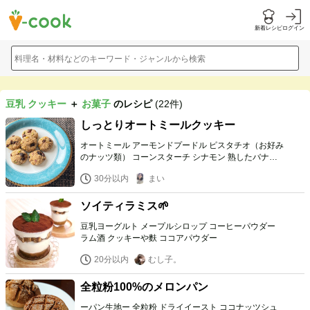
新着レシピ
ログイン
料理名・材料などのキーワード・ジャンルから検索
豆乳 クッキー
＋
お菓子
のレシピ
(22件)
しっとりオートミールクッキー
オートミール アーモンドプードル ピスタチオ（お好み
のナッツ類） コーンスターチ シナモン 熟したバナナ
オリゴ糖 無調整豆乳 レーズン（オイルコーティング無
30分以内
まい
し）
ソイティラミス🌱
豆乳ヨーグルト メープルシロップ コーヒーパウダー
ラム酒 クッキーや麩 ココアパウダー
20分以内
むし子。
全粒粉100%のメロンパン
ーパン生地ー 全粒粉 ドライイースト ココナッツシュ