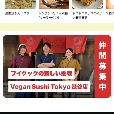
生姜焼き風パスタ
レンチン5分！麻辣担
トロトロ白ナスのVガ
米粉
(マーラータン)
ン麻辣麻婆