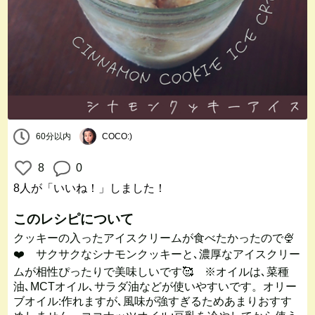
60分以内
COCO:)
8
0
8人
が「いいね！」しました！
このレシピについて
クッキーの入ったアイスクリームが食べたかったので🍨
❤️ サクサクなシナモンクッキーと､濃厚なアイスクリー
ムが相性ぴったりで美味しいです🥰 ※オイルは､菜種
油､MCTオイル､サラダ油などが使いやすいです。オリー
ブオイル:作れますが､風味が強すぎるためあまりおすす