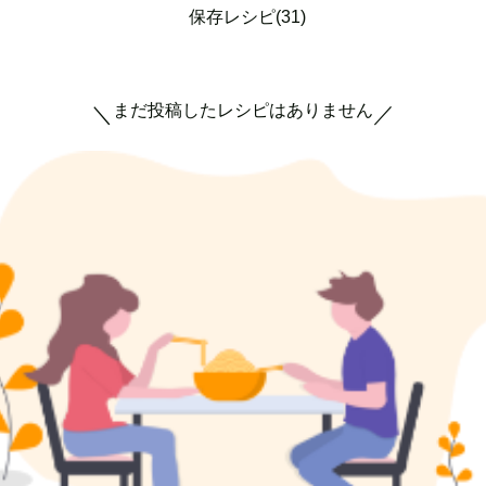
保存レシピ(31)
まだ投稿したレシピはありません
＼
／