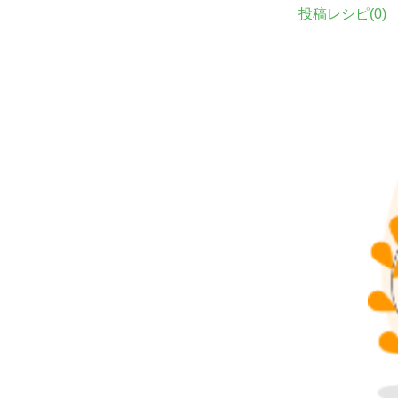
投稿レシピ(
0
)