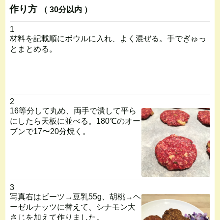
作り方
（ 30分以内 ）
1
材料を記載順にボウルに入れ、よく混ぜる。手でぎゅっ
とまとめる。
2
16等分して丸め、両手で潰して平ら
にしたら天板に並べる。180℃のオー
ブンで17〜20分焼く。
3
写真右はビーツ→豆乳55g、胡桃→ヘ
ーゼルナッツに替えて、シナモン大
さじを加えて作りました。