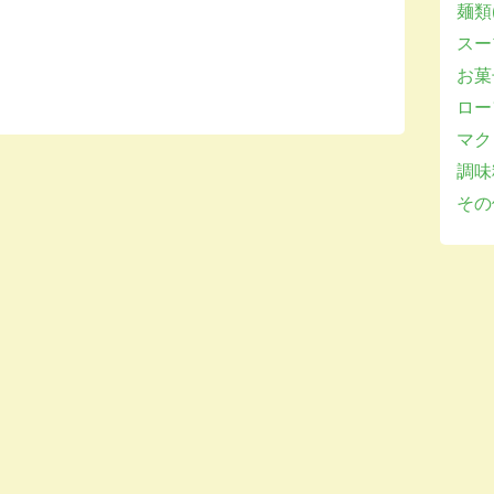
麺類(
スー
お菓子
ロー
マクロ
調味
その他