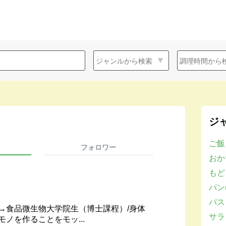
ジ
ご飯
フォロワー
おかず
もど
パン(
パスタ
→食品微生物大学院生（博士課程）/身体
サラダ
ノを作ることをモッ...