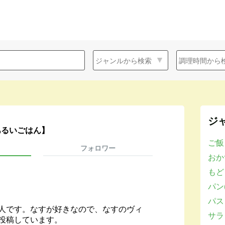
ジ
あるいごはん】
ご飯
フォロワー
おかず
もど
パン(
パスタ
人です。なすが好きなので、なすのヴィ
サラダ
投稿しています。