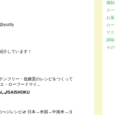
麺類(
スー
お菓子
 @yuzlly
ロー
マクロ
調味
その他
紹介しています！
テンフリー・低糖質のレシピをつくって
エ・ローフードマイ...
🌙SAISHOKU
のべジレシピ🌿 日本→米国→中南米→ヨ