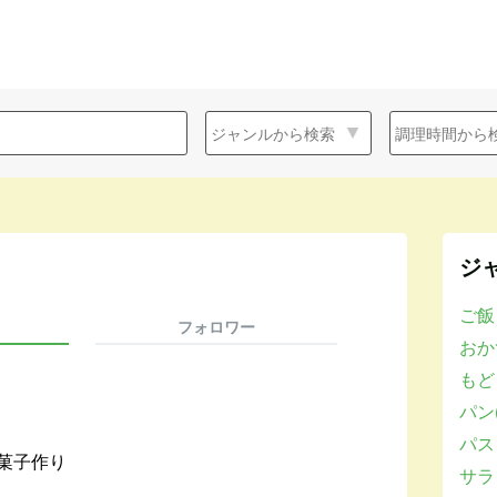
ジ
ご飯
フォロワー
おかず
もど
パン(
パスタ
菓子作り
サラダ