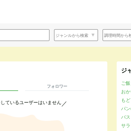
ジ
ご飯
フォロワー
おかず
もど
ーしているユーザーはいません
／
パン(
パスタ
サラダ