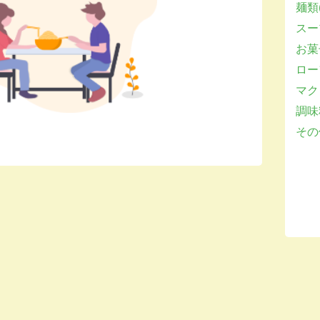
麺類(
スー
お菓子
ロー
マクロ
調味
その他