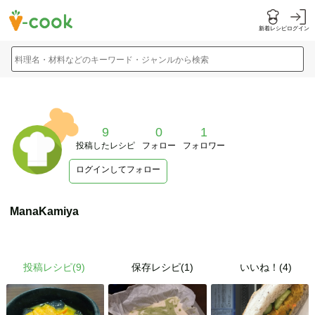
新着レシピ
ログイン
料理名・材料などのキーワード・ジャンルから検索
9
0
1
投稿したレシピ
フォロー
フォロワー
ログインしてフォロー
ManaKamiya
投稿レシピ(
9
)
保存レシピ(1)
いいね！(4)