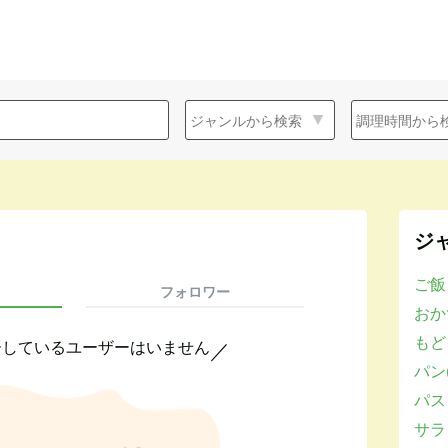
ジ
ご飯
フォロワー
おかず
もど
ーしているユーザーはいません
／
パン(
パスタ
サラダ