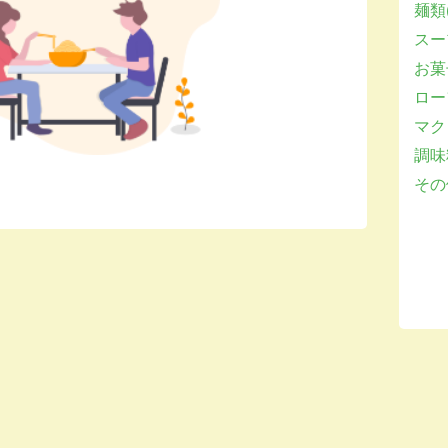
麺類(
スー
お菓子
ロー
マクロ
調味
その他