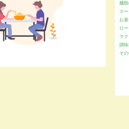
麺類(
スー
お菓子
ロー
マクロ
調味
その他