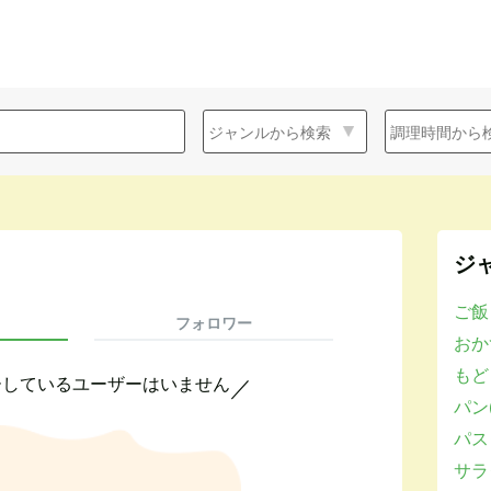
ジ
ご飯
フォロワー
おかず
もど
ーしているユーザーはいません
／
パン(
パスタ
サラダ