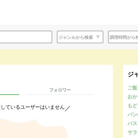
ジ
ご飯
フォロワー
おかず
もど
ーしているユーザーはいません
／
パン(
パスタ
サラダ