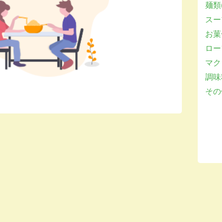
麺類(
スー
お菓子
ロー
マクロ
調味
その他