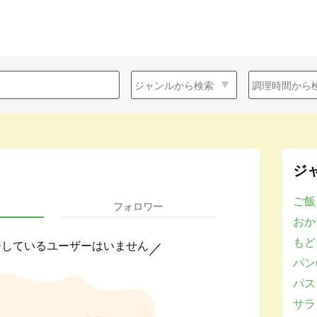
ジ
ご飯
フォロワー
おかず
もど
ーしているユーザーはいません
／
パン(
パスタ
サラダ