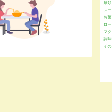
麺類(
スー
お菓子
ロー
マクロ
調味
その他