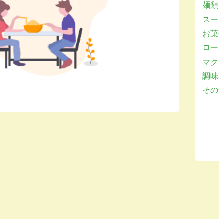
麺類(
スー
お菓子
ロー
マクロ
調味
その他