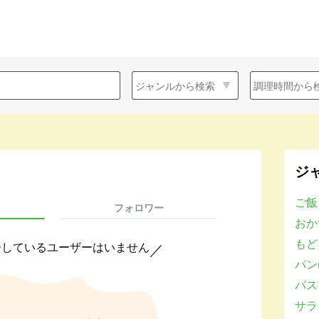
ジ
ご飯
フォロワー
おかず
もど
ーしているユーザーはいません
／
パン(
パスタ
サラダ