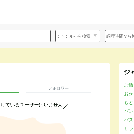
ジ
ご飯
フォロワー
おかず
もど
ーしているユーザーはいません
／
パン(
パスタ
サラダ