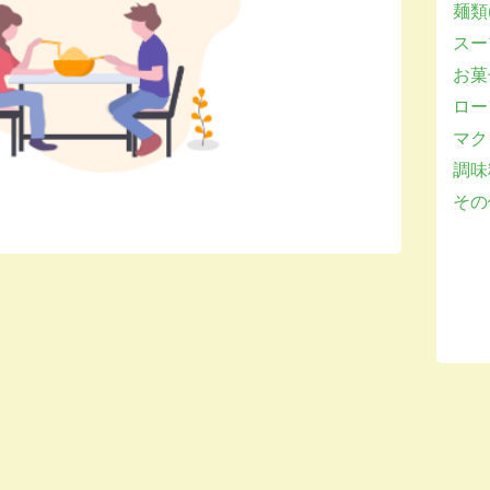
麺類(
スー
お菓子
ロー
マクロ
調味
その他