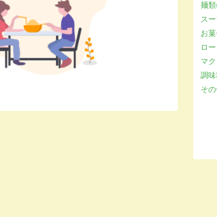
麺類(
スー
お菓子
ロー
マクロ
調味
その他