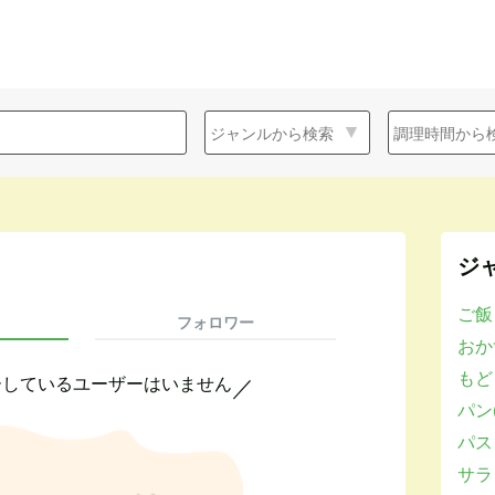
ジ
ご飯
フォロワー
おかず
もど
ーしているユーザーはいません
／
パン(
パスタ
サラダ