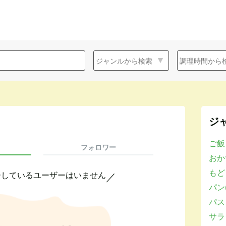
ジ
ご飯
フォロワー
おかず
もど
ーしているユーザーはいません
／
パン(
パスタ
サラダ