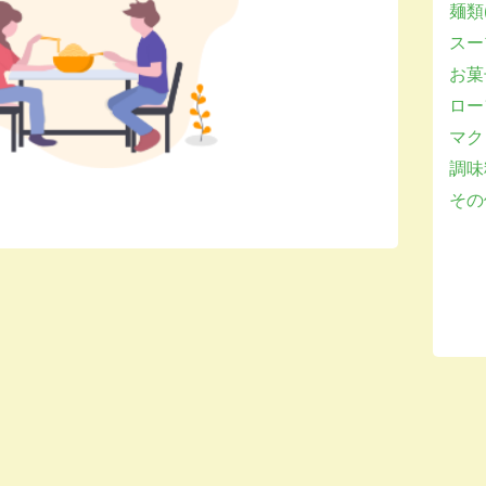
麺類(
スー
お菓子
ロー
マクロ
調味
その他