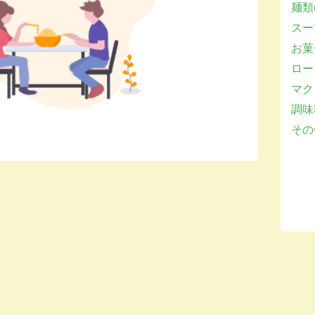
麺類(
スー
お菓子
ロー
マクロ
調味
その他