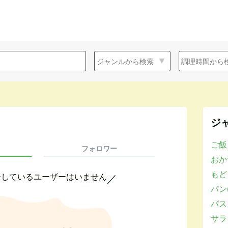
ジ
ご飯
フォロワー
おかず
もど
ーしているユーザーはいません
／
パン(
パスタ
サラダ