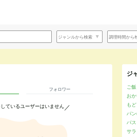
ジ
ご飯
フォロワー
おかず
もど
ーしているユーザーはいません
／
パン(
パスタ
サラダ