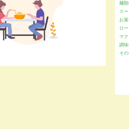
麺類(
スー
お菓子
ロー
マクロ
調味
その他