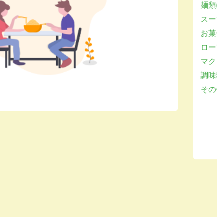
麺類(
スー
お菓子
ロー
マクロ
調味
その他