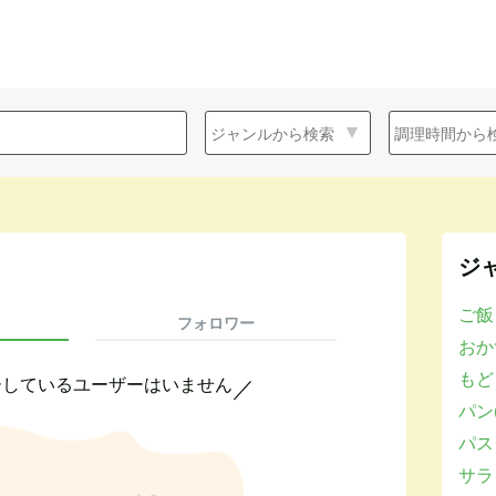
ジ
ご飯
フォロワー
おかず
もど
ーしているユーザーはいません
／
パン(
パスタ
サラダ