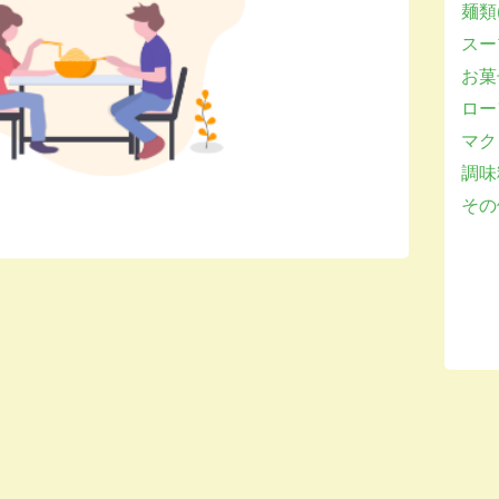
麺類(
スー
お菓子
ロー
マクロ
調味
その他