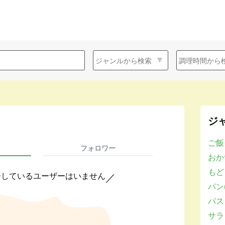
ジ
ご飯
フォロワー
おかず
もど
ーしているユーザーはいません
／
パン(
パスタ
サラダ