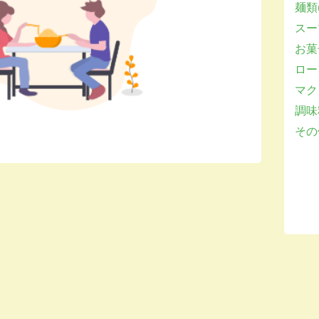
麺類(
スー
お菓子
ロー
マクロ
調味
その他