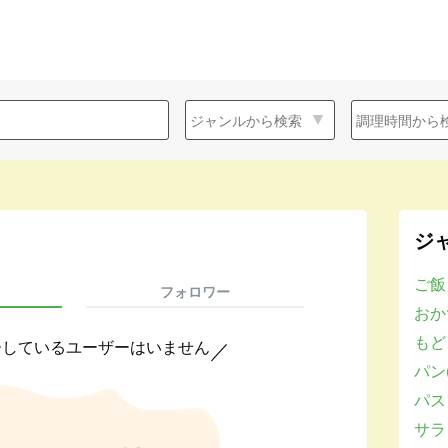
ジ
ご飯
フォロワー
おかず
もど
ーしているユーザーはいません
／
パン(
パスタ
サラダ