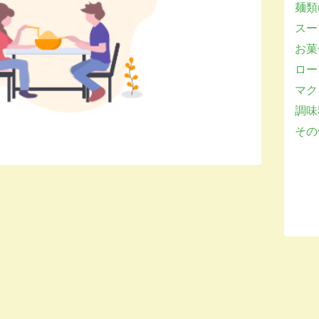
麺類(
スー
お菓子
ロー
マクロ
調味
その他