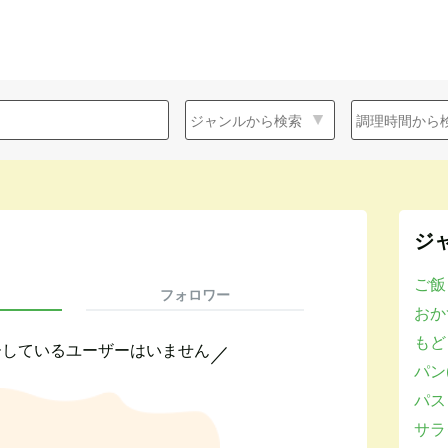
ジ
ご飯
フォロワー
おかず
もど
ーしているユーザーはいません
／
パン(
パスタ
サラダ