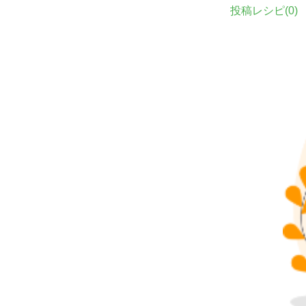
投稿レシピ(
0
)