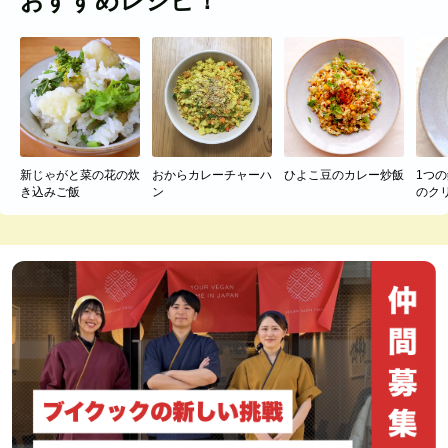
おすすめレシピ！
新じゃがと菜の花の炊
おからカレーチャーハ
ひよこ豆のカレー炒飯
1つ
き込みご飯
ン
のク