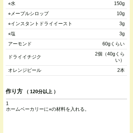
⭐︎水
150g
⭐︎メープルシロップ
10g
⭐︎インスタントドライイースト
3g
⭐︎塩
3g
アーモンド
60gくらい
2個（40gくら
ドライイチジク
い）
オレンジピール
2本
作り方
（ 120分以上 ）
1
ホームベーカリーに⭐︎の材料を入れる。