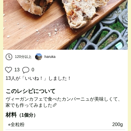
120分以上
haruka
13
0
13人
が「いいね！」しました！
このレシピについて
ヴィーガンカフェで食べたカンパーニュが美味しくて、
家でも作ってみました🥖
材料
（1個分）
⭐︎全粒粉
200g