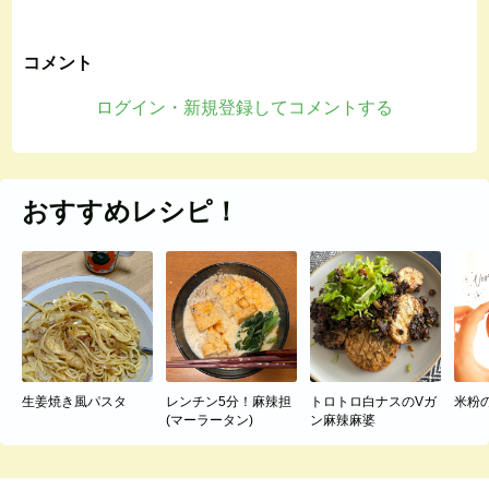
コメント
ログイン・新規登録してコメントする
おすすめレシピ！
生姜焼き風パスタ
レンチン5分！麻辣担
トロトロ白ナスのVガ
米粉
(マーラータン)
ン麻辣麻婆