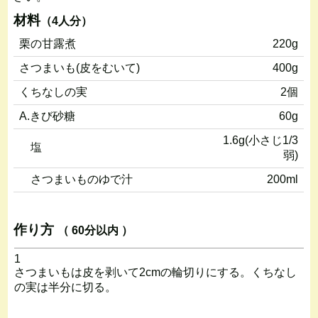
材料
（4人分）
栗の甘露煮
220g
さつまいも(皮をむいて)
400g
くちなしの実
2個
A.きび砂糖
60g
1.6g(小さじ1/3
塩
弱)
さつまいものゆで汁
200ml
作り方
（ 60分以内 ）
1
さつまいもは皮を剥いて2cmの輪切りにする。くちなし
の実は半分に切る。