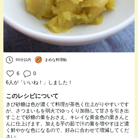
60分以内
まめな料理帖
6
0
6人
が「いいね！」しました！
このレシピについて
きび砂糖は色が濃くて料理が茶色く仕上がりやすいです
が、さつまいもを弱火でゆっくり加熱して甘さを引き出
すことで砂糖の量をおさえ、キレイな黄金色の栗きんと
んに仕上げます。加える芋の茹で汁の量を増やすほど濃
く鮮やかな色になるので、好みに合わせて増減してくだ
さい。