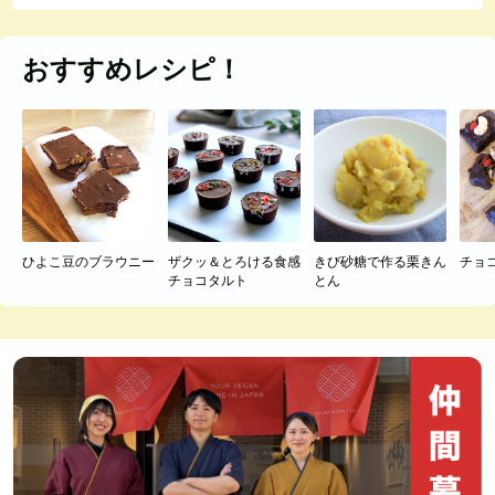
おすすめレシピ！
ひよこ豆のブラウニー
ザクッ＆とろける食感
きび砂糖で作る栗きん
チョ
チョコタルト
とん