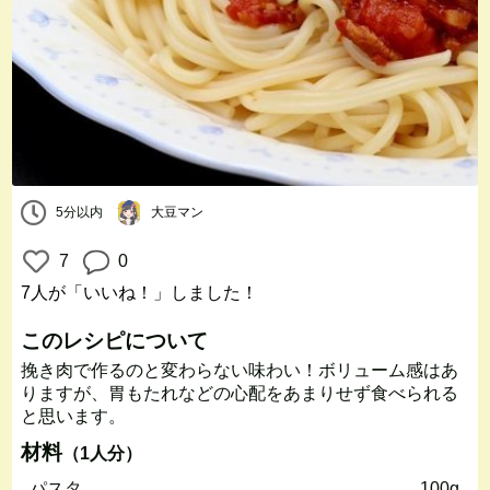
5分以内
大豆マン
7
0
7人
が「いいね！」しました！
このレシピについて
挽き肉で作るのと変わらない味わい！ボリューム感はあ
りますが、胃もたれなどの心配をあまりせず食べられる
と思います。
材料
（1人分）
パスタ
100g