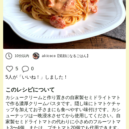
10分以内
𝕒𝕜𝕚𝕔𝕠𝕔𝕠【笑顔になるごはん】
5
0
5人
が「いいね！」しました！
このレシピについて
カシュークリームと作り置きの自家製セミドライトマト
で作る濃厚クリームパスタです。隠し味にトマトケチャ
ップを加えてお子さまにも食べやすい味付けです。カシ
ューナッツは一晩浸水させてから使用してください。自
家製セミドライトマトの代わりに小さめのフルーツトマ
ト3〜4個、または、プチトマト20個でも代用できます。