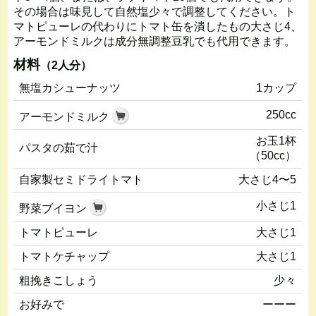
その場合は味見して自然塩少々で調整してください。ト
マトピューレの代わりにトマト缶を潰したもの大さじ4、
アーモンドミルクは成分無調整豆乳でも代用できます。
材料
（2人分）
無塩カシューナッツ
1カップ
250cc
アーモンドミルク
お玉1杯
パスタの茹で汁
（50cc）
自家製セミドライトマト
大さじ4〜5
小さじ1
野菜ブイヨン
トマトピューレ
大さじ1
トマトケチャップ
大さじ1
粗挽きこしょう
少々
お好みで
ーーー