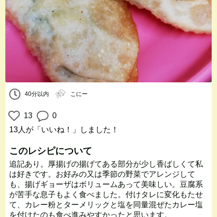
40分以内
こにー
13
0
13人
が「いいね！」しました！
このレシピについて
追記あり。厚揚げの揚げてある部分が少し香ばしくて私
は好きです。お好みの又は季節の野菜でアレンジして
も、揚げギョーザはボリュームあって美味しい。豆腐系
が苦手な息子もよく食べました。付けタレに変化もたせ
て、カレー粉とターメリックと塩を同量混ぜたカレー塩
を付けたのも食べ進みやすかったと思います。