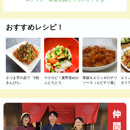
おすすめレシピ！
さつま芋の皮で「4色
マクロビ＊夏野菜めか
厚揚＆エリンギのチリ
エリ
きんぴら」
ぶとろとろ
ソース（エビチリ風）
タリ