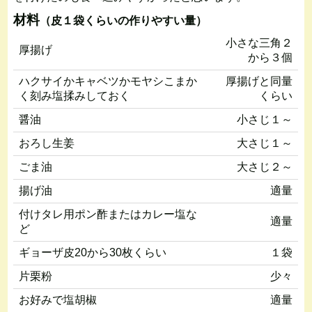
材料
（皮１袋くらいの作りやすい量）
小さな三角２
厚揚げ
から３個
ハクサイかキャベツかモヤシこまか
厚揚げと同量
く刻み塩揉みしておく
くらい
醤油
小さじ１～
おろし生姜
大さじ１～
ごま油
大さじ２～
揚げ油
適量
付けタレ用ポン酢またはカレー塩な
適量
ど
ギョーザ皮20から30枚くらい
１袋
片栗粉
少々
お好みで塩胡椒
適量