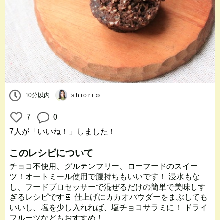
10分以内
s h i o r i ☺︎
7
0
7人
が「いいね！」しました！
このレシピについて
チョコ不使用、グルテンフリー、ローフードのスイー
ツ！オートミール使用で腹持ちもいいです！ 浸水もな
し、フードプロセッサーで混ぜるだけの簡単で美味しす
ぎるレシピです🍫 仕上げにカカオパウダーをまぶしても
いいし、塩を少し入れれば、塩チョコサラミに！ ドライ
フルーツなどもおすすめ！