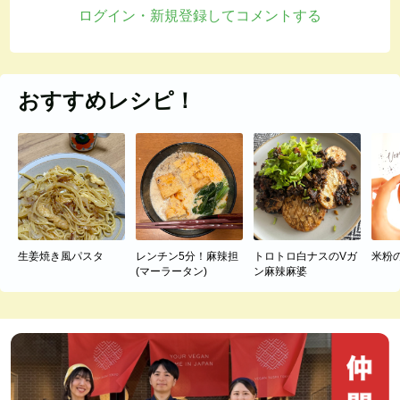
ログイン・新規登録してコメントする
おすすめレシピ！
生姜焼き風パスタ
レンチン5分！麻辣担
トロトロ白ナスのVガ
米粉
(マーラータン)
ン麻辣麻婆