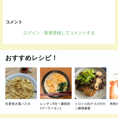
コメント
ログイン・新規登録してコメントする
おすすめレシピ！
生姜焼き風パスタ
レンチン5分！麻辣担
トロトロ白ナスのVガ
米粉
(マーラータン)
ン麻辣麻婆