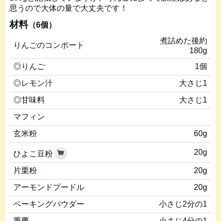
思うので大体の量で大丈夫です！
材料
（6個）
煮詰めた後約
りんごのコンポート
180g
◎りんご
1個
◎レモン汁
大さじ1
◎甘味料
大さじ1
マフィン
玄米粉
60g
20g
ひよこ豆粉
片栗粉
20g
アーモンドプードル
20g
ベーキングパウダー
小さじ2分の1
重曹
小さじ4分の1