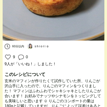
60分以内
s h i o r i ☺︎
9
0
9人
が「いいね！」しました！
このレシピについて
玄米のマフィンが作りたくて試作していた所、りんごが
沢山手に入ったので、りんごのマフィンをつくりまし
た！ マフィンはふわふわでシャキシャキとしたりんごが
合います！ お好みでナッツやシナモンをトッピングして
も美味しいと思います ☺︎ りんごのコンポートの量は
180gと記載していますが、りんごによって誤差はあると