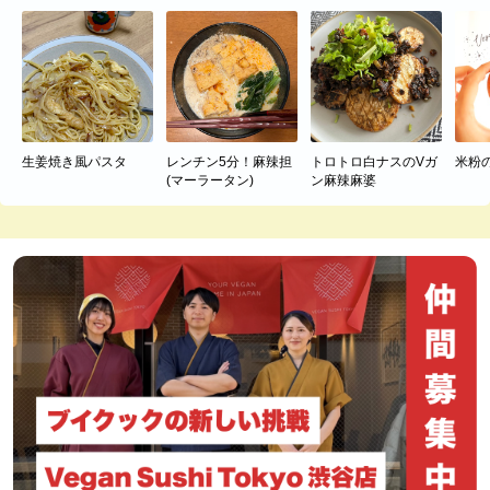
生姜焼き風パスタ
レンチン5分！麻辣担
トロトロ白ナスのVガ
米粉
(マーラータン)
ン麻辣麻婆