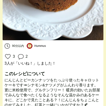
90分以内
Hummus
3
2
3人
が「いいね！」しました！
このレシピについて
にんじんとピーカンナッツをたっぷり使ったキャロット
ケーキです🥕シナモン&ナツメグがふんわり香ります。
更に米粉使用で、グルテンフリー！ 暖房の効いたお部屋
でみんなで食べたくなるようなそんな温かみのあるケー
キに、どこかで見たことある？！にんじんをちょこんと
のせてみました。紅茶と一緒にいかがですか？🍂