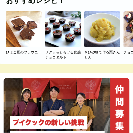
おすすめレシピ！
ひよこ豆のブラウニー
ザクッ＆とろける食感
きび砂糖で作る栗きん
チョ
チョコタルト
とん